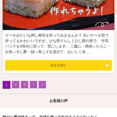
ケーキみたいな押し寿司を作ってみませんか？ 丸いケーキ型で
作ってもかわいいですが、ひな祭りらしくひし餅の形で。 牛乳
パックを3等分に切って、型にします。 ご飯に・桃色→たらこ・
白色→すし酢・緑→青じそを混ぜて、おいしく色 …
続きを読む
2
3
›
»
1
お客様の声