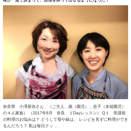
味が一度で決まって、自信を持って出せるようになった！
奈良県 小澤亜弥さん （ご主人、娘（園児）、息子（未就園児）
の４人家族） （2017年8月 奈良 １Dayレッスン） Q１ 受講前
の料理のお悩みは？ どうして母や妹は、 レシピを見ずに料理ができ
るんだろう？ 私は毎日クッ …