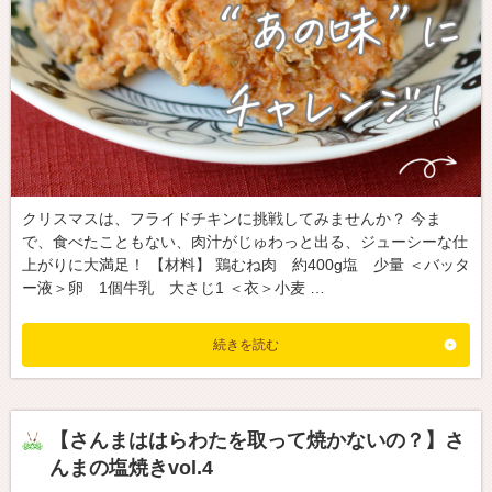
クリスマスは、フライドチキンに挑戦してみませんか？ 今ま
で、食べたこともない、肉汁がじゅわっと出る、ジューシーな仕
上がりに大満足！ 【材料】 鶏むね肉 約400g塩 少量 ＜バッタ
ー液＞卵 1個牛乳 大さじ1 ＜衣＞小麦 …
続きを読む
【さんまははらわたを取って焼かないの？】さ
んまの塩焼きvol.4