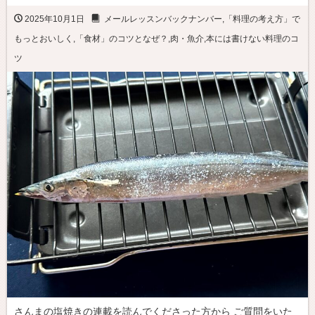
2025年10月1日
メールレッスンバックナンバー
,
「料理の考え方」で
もっとおいしく
,
「食材」のコツとなぜ？
,
肉・魚介
,
本には書けない料理のコ
ツ
さんまの塩焼きの連載を読んでくださった方から ご質問をいた