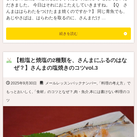
だきました。 今日はそれにおこたえしていきますね。 【Q さ
んまははらわたをつけたまま焼くのですか？】 同じ青魚でも、
あじやさばは、はらわたを取るのに、さんまだけ …
続きを読む
【粗塩と焼塩の2種類を、さんまにふるのはな
ぜ？】さんまの塩焼きのコツvol.3
2025年9月30日
メールレッスンバックナンバー
,
「料理の考え方」で
もっとおいしく
,
「食材」のコツとなぜ？
,
肉・魚介
,
本には書けない料理のコ
ツ