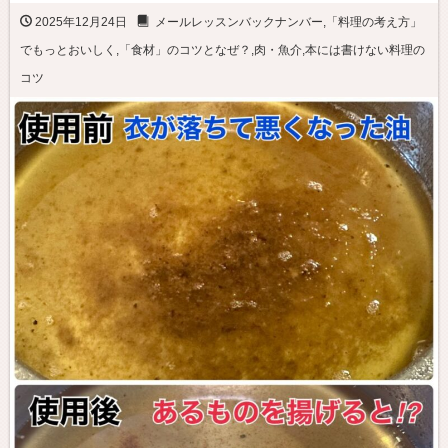
2025年12月24日
メールレッスンバックナンバー
,
「料理の考え方」
でもっとおいしく
,
「食材」のコツとなぜ？
,
肉・魚介
,
本には書けない料理の
コツ