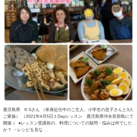
鹿児島県 K.Sさん （単身赴任中のご主人、小学生の息子さんと3人
ご家族） （2021年4月5日１Dayレッスン 鹿児島県沖永良部島にて
開催 ） ●レッスン受講前の、料理についての疑問・悩みは何でした
か？ ・レシピを見な …