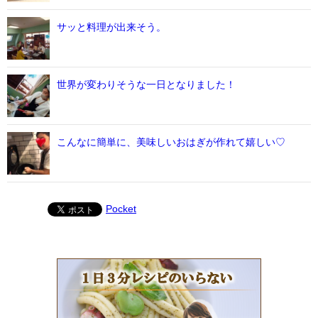
サッと料理が出来そう。
世界が変わりそうな一日となりました！
こんなに簡単に、美味しいおはぎが作れて嬉しい♡
Pocket
レシピのい