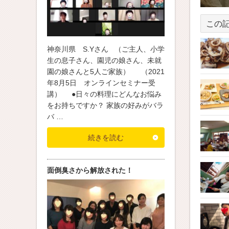
この
神奈川県 S.Yさん （ご主人、小学
生の息子さん、園児の娘さん、未就
園の娘さんと5人ご家族） （2021
年8月5日 オンラインセミナー受
講） ●日々の料理にどんなお悩み
をお持ちですか？ 家族の好みがバラ
バ …
続きを読む
面倒臭さから解放された！