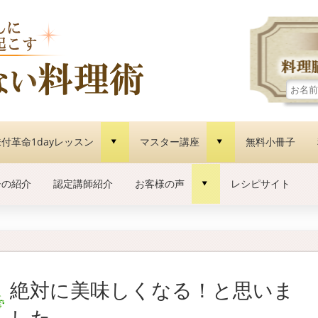
付革命1dayレッスン
マスター講座
無料小冊子
d
d
子の紹介
認定講師紹介
お客様の声
レシピサイト
d
絶対に美味しくなる！と思いま