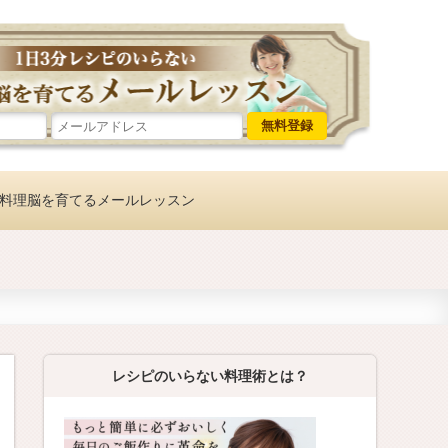
レシピのい
料理脳を育てるメールレッスン
レシピのいらない料理術とは？