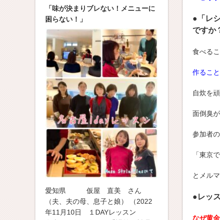
「味が決まりブレない！メニューに
●「レ
困らない！」
ですか
食べるこ
作ること
自炊を頑
面倒臭が
参加者の
「東京で
とメルマ
愛知県 仮屋 直美 さん
●レッ
（夫、夫の母、息子と娘） （2022
年11月10日 １DAYレッスン
なぜ黄金