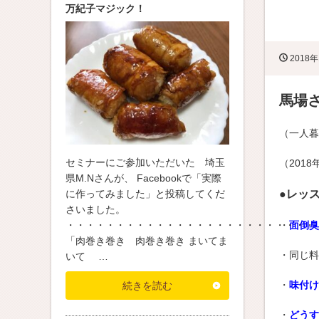
万紀子マジック！
2018年
馬場
（一人暮
セミナーにご参加いただいた 埼玉
（201
県M.Nさんが、 Facebookで「実際
に作ってみました」と投稿してくだ
●レッ
さいました。
・・・・・・・・・・・・・・・・・・・・・・・・・
・
面倒臭
「肉巻き巻き 肉巻き巻き まいてま
・同じ料
いて …
・
味付け
続きを読む
・
どうす