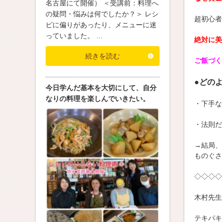
名古屋にて開催） ＜受講前：料理へ
の疑問・悩みは何でしたか？＞ レシ
超初心者
ピに偏りがあったり、メニューに迷
っていました。 …
絶対に美
続きを読む
ご飯づく
●どの
今日学んだ基本を大切にして、自分
なりの料理を楽しんでいきたい。
・下手な
・法則だ
→結局、
ものぐさ
◇◇◇◇
木村先生
テキパキ