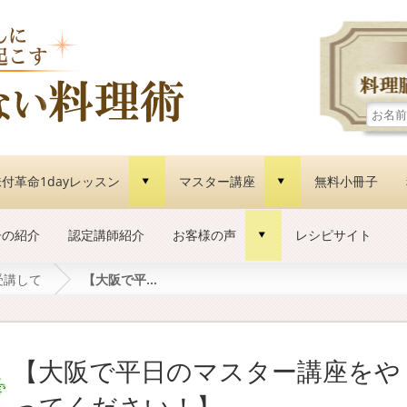
付革命1dayレッスン
マスター講座
無料小冊子
d
d
子の紹介
認定講師紹介
お客様の声
レシピサイト
d
受講して
【大阪で平...
【大阪で平日のマスター講座をや