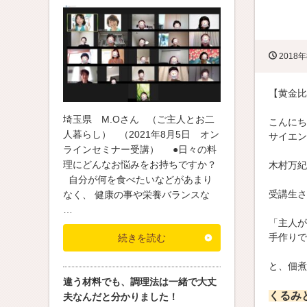
2018年
【黄金比
埼玉県 M.Oさん （ご主人とお二
こんにち
人暮らし） （2021年8月5日 オン
サイエン
ラインセミナー受講） ●日々の料
理にどんなお悩みをお持ちですか？
木村万紀
自分が何を食べたいなどがあまり
受講生さ
なく、 健康の事や栄養バランスな
…
「主人が
手作りで
続きを読む
と、佃煮
違う材料でも、調理法は一緒で大丈
くるみ
夫なんだと分かりました！