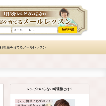
レシピのい
料理脳を育てるメールレッスン
レシピのいらない料理術とは？