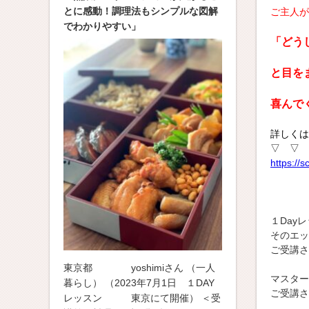
とに感動！調理法もシンプルな図解
ご主人が
でわかりやすい」
「どう
と目を
喜んで
詳しくは
▽ ▽ 
https://
１Day
そのエッ
ご受講さ
東京都 yoshimiさん （一人
マスター
暮らし） （2023年7月1日 １DAY
ご受講さ
レッスン 東京にて開催） ＜受