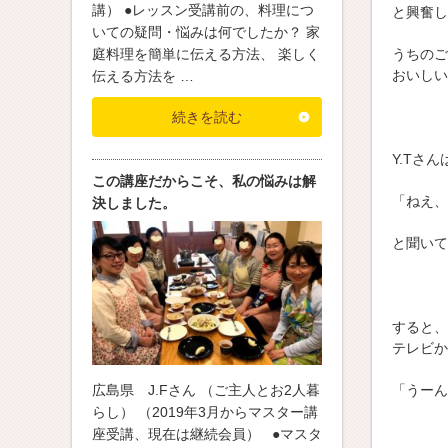
講） ●レッスン受講前の、料理につ
と興奮し
いての疑問・悩みは何でしたか？ 家
うちのご
庭料理を簡単に伝える方法、 楽しく
おいしい
伝える方法を …
続きを読む
Y.Tさ
この講座だからこそ、私の悩みは解
「ねえ、
決しました。
と聞いて
すると、
テレビか
広島県 J.Fさん （ご主人とお2人暮
「うーん
らし） （2019年3月からマスター講
座受講、現在は継続会員） ●マスタ