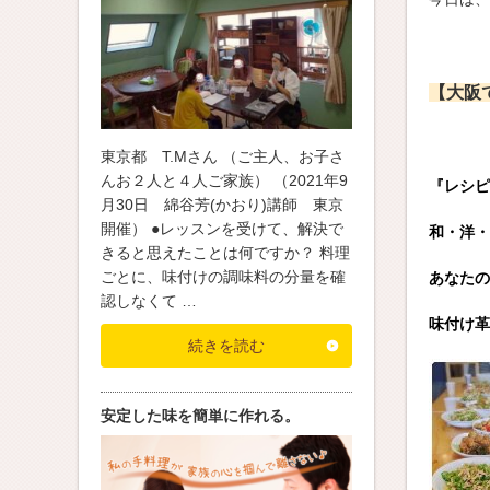
【
大阪
東京都 T.Mさん （ご主人、お子さ
んお２人と４人ご家族） （2021年9
『レシピ
月30日 綿谷芳(かおり)講師 東京
開催） ●レッスンを受けて、解決で
和・洋・
きると思えたことは何ですか？ 料理
ごとに、味付けの調味料の分量を確
あなたの
認しなくて …
味付け革
続きを読む
安定した味を簡単に作れる。