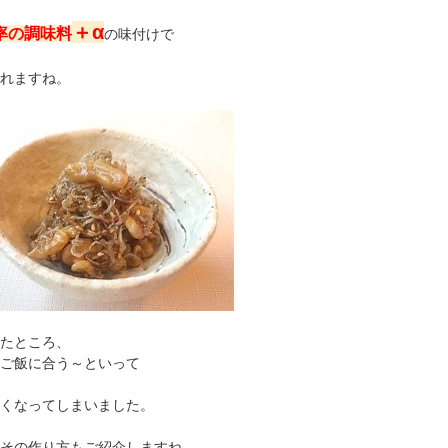
＋α
率の調味料
の味付けで
れますね。
たところ、
ご飯に合う～といって
くなってしまいました。
その作り方もご紹介しますね。