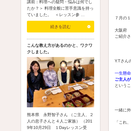
講前：料理への疑問・悩みは何でし
たか？＞ 料理全般に苦手意識を持っ
ていました。 ＜レッスン参 …
７月の１
続きを読む
大阪府 
ご紹介さ
こんな教え方があるのかと、ワクワ
クしました。
Y.Tさ
一生懸命
ご主人が
というこ
一緒に外
熊本県 永野智子さん （ご主人、２
人の息子さんと４人ご家族） （201
「これ、
9年10月29日 １Dayレッスン受